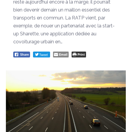
reste aujourd’hui encore à la marge, il pourrait
bien devenir demain un maillon essentiel des
transports en commun. La RATP vient, par
exemple, de nouer un partenariat avec la start-
up Sharette, une application dédiée au
covoiturage urbain en…
Tweet
Email
Print
Share