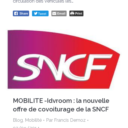
circulation des véhicules les…
Tweet
Email
Print
Share
MOBILITE -Idvroom : la nouvelle
offre de covoiturage de la SNCF
Blog
,
Mobilité
Par
Francis Demoz