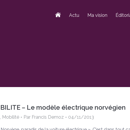
Actu
Ma vision
Éditori
ILITE – Le modèle électrique norvégien
,
Mobilité
Par
Francis Demoz
04/11/2013
 Norvège, paradis de la voiture électrique ». C’est dans tout c