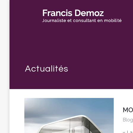
MOB
Blog
« La