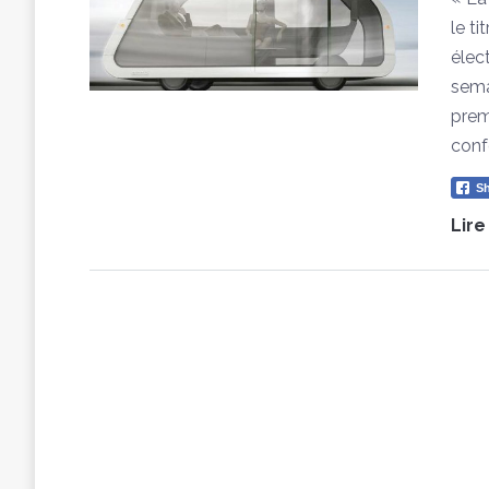
le ti
élec
sema
prem
conf
Sh
Lire