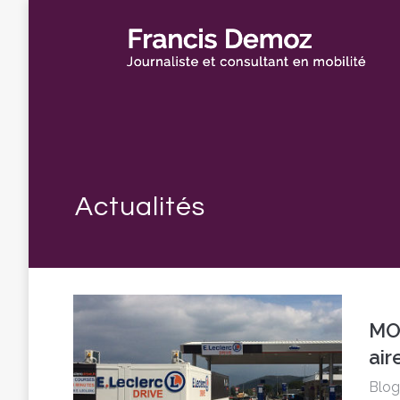
MOB
air
Blog