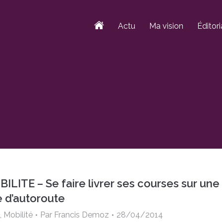
Actu
Ma vision
Éditori
ILITE – Se faire livrer ses courses sur une
e d’autoroute
,
Mobilité
Par
Francis Demoz
28/04/2014