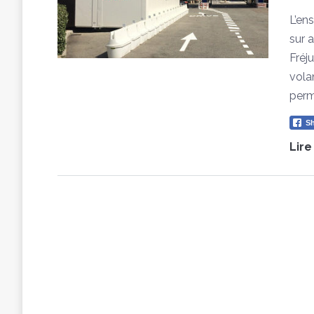
L’en
sur a
Fréj
volan
perm
Sh
Lire