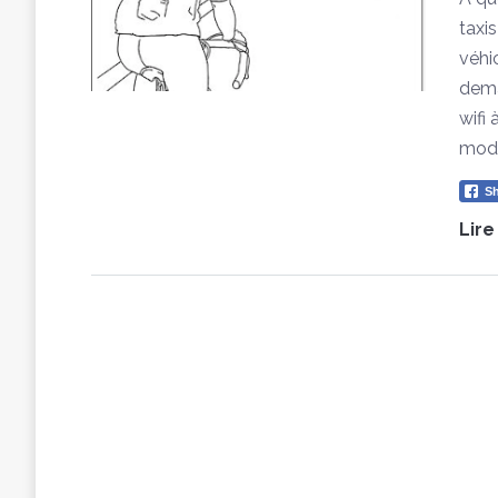
taxi
véhi
dema
wifi 
mode
Sh
Lire