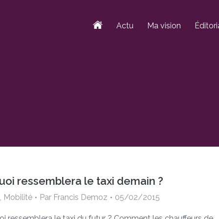
Actu
Ma vision
Éditori
uoi ressemblera le taxi demain ?
,
Mobilité
Par
Francis Demoz
05/02/2015
oi ressemblera le taxi du futur ? Comment les chauffeurs de