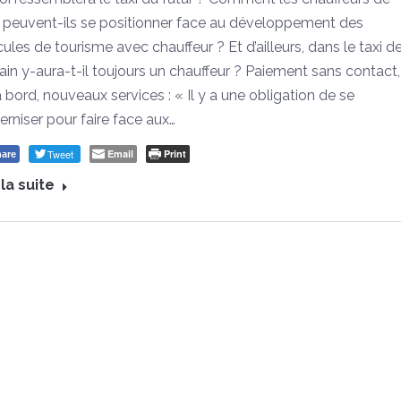
s peuvent-ils se positionner face au développement des
cules de tourisme avec chauffeur ? Et d’ailleurs, dans le taxi d
in y-aura-t-il toujours un chauffeur ? Paiement sans contact,
à bord, nouveaux services : « Il y a une obligation de se
rniser pour faire face aux…
Tweet
Email
Print
are
 la suite