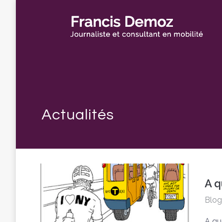
A q
Blog
A qu