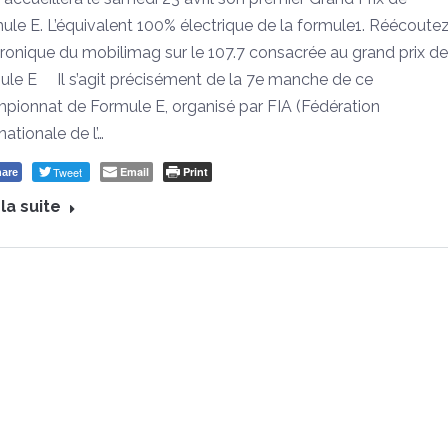
ule E. L’équivalent 100% électrique de la formule1. Réécoute
hronique du mobilimag sur le 107.7 consacrée au grand prix de
ule E Il s’agit précisément de la 7e manche de ce
pionnat de Formule E, organisé par FIA (Fédération
nationale de l’…
Tweet
Email
Print
are
 la suite