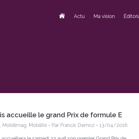
Actu
Ma vision
Éditori
is accueille le grand Prix de formule E
,
Mobilimag
,
Mobilité
Par
Francis Demoz
13/04/2016
s accueillera le samedi 23 avril son premier Grand Prix de