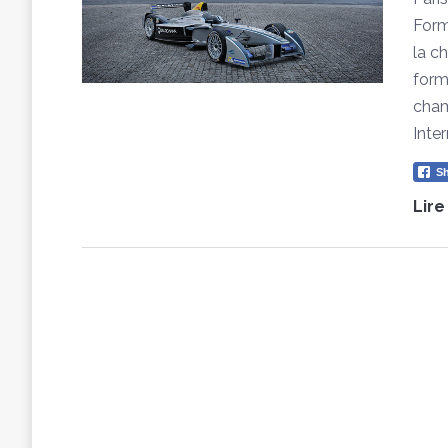
Form
la c
form
cham
Inter
Sh
Lire