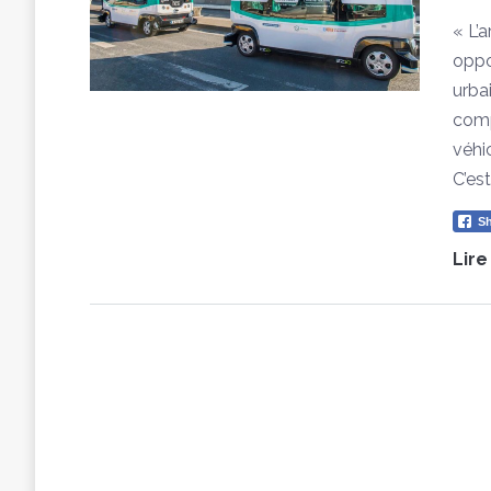
« L’
oppo
urba
comp
véhi
C’es
Sh
Lire