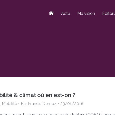
Actu
Ma vision
Éditori
ilité & climat où en est-on ?
,
Mobilité
Par
Francis Demoz
23/01/2018
 ans après la signature des accords de Paris (COP21), quel e