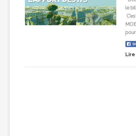
le b
C’es
MOBI
pour
Sh
Lire