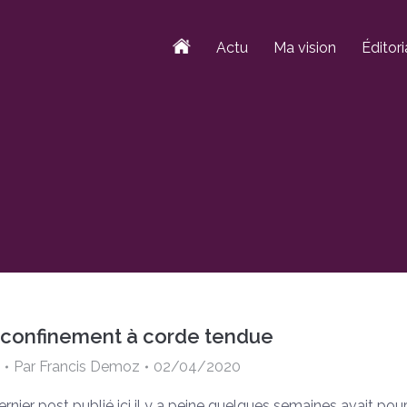
Actu
Ma vision
Éditori
confinement à corde tendue
Par
Francis Demoz
02/04/2020
ernier post publié ici il y a peine quelques semaines avait pou