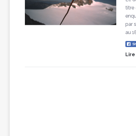
titre
enqu
par 
au 1
Sh
Lire