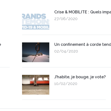
Crise & MOBILITE : Quels impa
27/06/2020
e
Un confinement à corde ten
02/04/2020
J’habite, je bouge, je vote?
10/02/2020