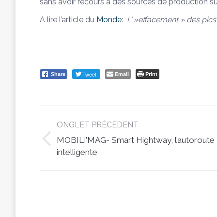
sans avoir recours à des sources de production s
A lire l’article du
Monde
:
L' »effacement » des pics
Tweet
Email
Print
Share
Post
ONGLET PRÉCÉDENT
navigation
MOBILI’MAG- Smart Hightway, l’autoroute
Previous
intelligente
post: