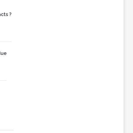
cts ?
due