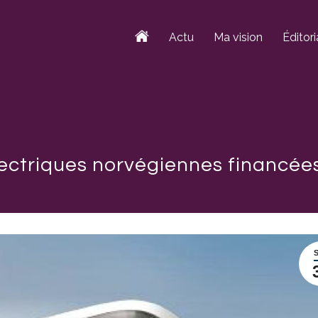
Actu
Ma vision
Éditori
ectriques norvégiennes financées