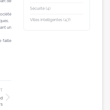
part de
Sécurité
(4)
société
Villes intelligentes
(47)
iques.
rant un
 faille
XT
id
rs