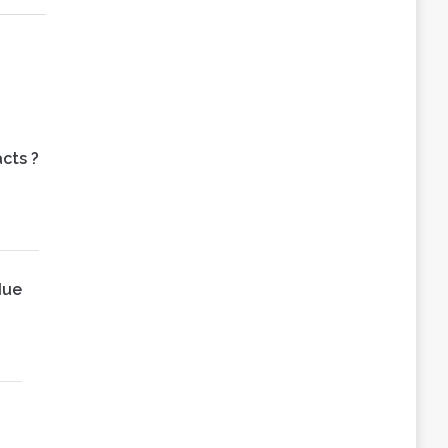
cts ?
due