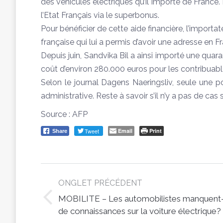
des véhicules électriques qu’il importe de France. 
l’Etat Français via le superbonus.
Pour bénéficier de cette aide financière, l’importa
française qui lui a permis d’avoir une adresse en Fr
Depuis juin, Sandvika Bil a ainsi importé une qu
coût d’environ 280.000 euros pour les contribuabl
Selon le journal Dagens Naeringsliv, seule une p
administrative. Reste à savoir s’il n’y a pas de ca
Source : AFP
Tweet
Email
Print
Share
Post
ONGLET PRÉCÉDENT
navigation
MOBILITE – Les automobilistes manquent-
Previous
de connaissances sur la voiture électrique?
post: