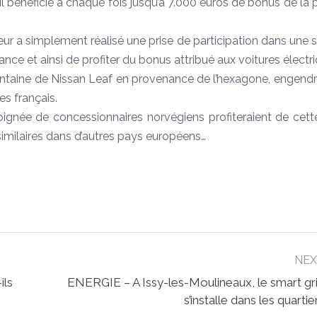
Il bénéficie à chaque fois jusqu’à 7.000 euros de bonus de la 
teur a simplement réalisé une prise de participation dans une 
ance et ainsi de profiter du bonus attribué aux voitures électr
arantaine de Nissan Leaf en provenance de l’hexagone, engend
es français.
oignée de concessionnaires norvégiens profiteraient de cette
s similaires dans d’autres pays européens…
NE
ils
ENERGIE – A Issy-les-Moulineaux, le smart gr
Next
s’installe dans les quartie
post: