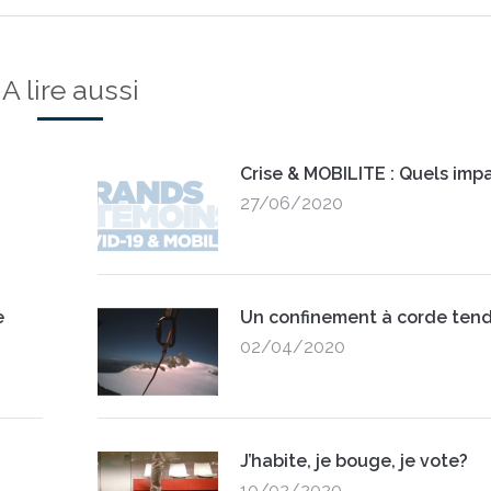
A lire aussi
Crise & MOBILITE : Quels impa
27/06/2020
e
Un confinement à corde ten
02/04/2020
J’habite, je bouge, je vote?
10/02/2020