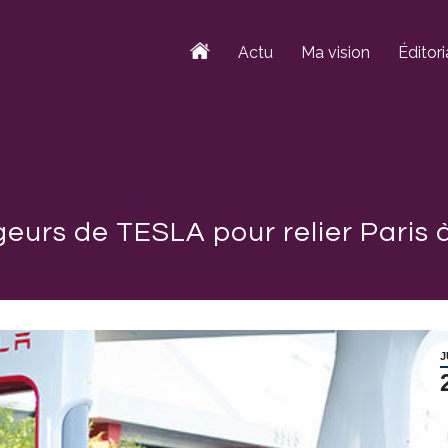
Actu
Ma vision
Éditori
urs de TESLA pour relier Paris à
J