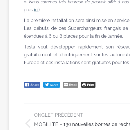
«
Nous sommes très heureux de pouvoir offrir à nos 
plus
ici
).
La première installation sera ainsi mise en servic
Les débuts de ces Superchargeurs français se 
étendues à 6 ou 8 places pour la fin de l’année.
Tesla veut développer rapidement son résea
gratuitement et électriquement sur les autorout
Europe et ces installations sont gratuites pour les
Tweet
Email
Print
Share
Post
ONGLET PRÉCÉDENT
navigation
MOBILITE – 130 nouvelles bornes de rech
Previous