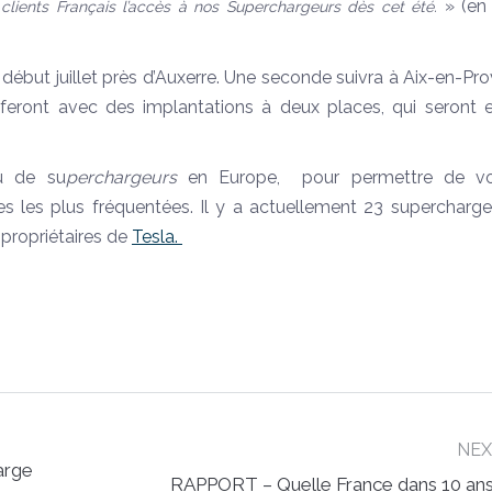
» (en 
clients Français l’accès à nos Superchargeurs dès cet été.
e début juillet près d’Auxerre. Une seconde suivra à Aix-en-Pr
feront avec des implantations à deux places, qui seront e
u de su
perchargeurs
en Europe, pour permettre de v
es les plus fréquentées. Il y a actuellement 23 supercharge
 propriétaires de
Tesla.
NE
arge
Next
RAPPORT – Quelle France dans 10 an