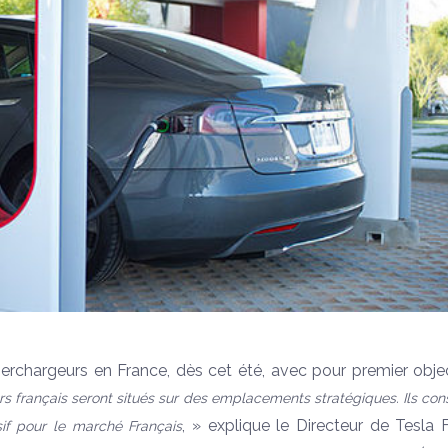
rchargeurs en France, dès cet été, avec pour premier objec
s français seront situés sur des emplacements stratégiques. Ils cons
, » explique le Directeur de Tesla 
f pour le marché Français