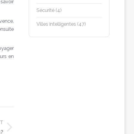
savoir
Sécurité
(4)
ovence.
Villes intelligentes
(47)
nsuite
oyager
urs en
XT
s?