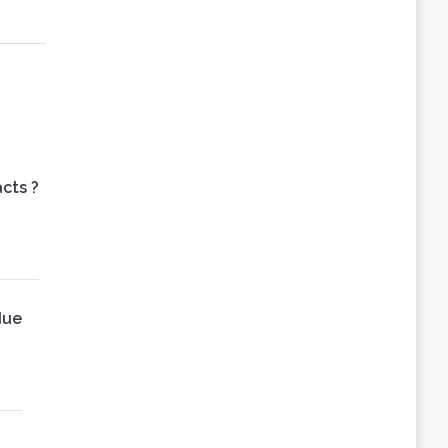
cts ?
due