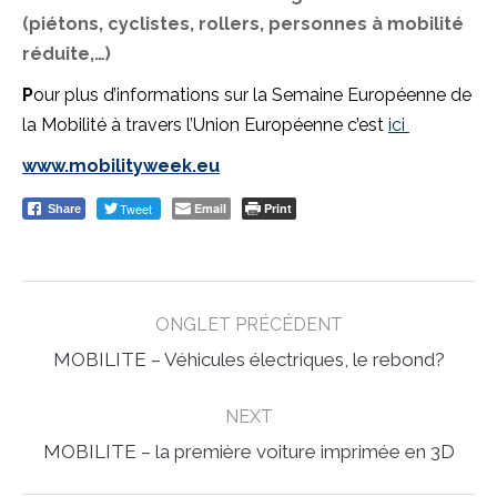
(piétons, cyclistes, rollers, personnes à mobilité
réduite,…)
P
our plus d’informations sur la Semaine Européenne de
la Mobilité à travers l’Union Européenne c’est
ici
www.mobilityweek.eu
Tweet
Email
Print
Share
Post
ONGLET PRÉCÉDENT
navigation
Previous
MOBILITE – Véhicules électriques, le rebond?
post:
NEXT
Next
MOBILITE – la première voiture imprimée en 3D
post: