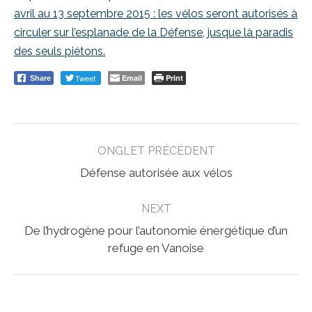
avril au 13 septembre 2015 : les vélos seront autorisés à
circuler sur l’esplanade de la Défense, jusque là paradis
des seuls piétons.
Tweet
Email
Print
Share
Post
ONGLET PRÉCÉDENT
navigation
Previous
Défense autorisée aux vélos
post:
NEXT
De l’hydrogène pour l’autonomie énergétique d’un
Next
refuge en Vanoise
post: