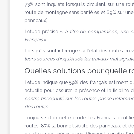
73% sont inquiets lorsqu’ils circulent sur une r
route de montagne sans barrières et 69% sur un
panneaux).
L’étude précise «
à titre de comparaison, une c
Français
».
Lorsqu’ils sont interrogé sur l’état des routes en 
leurs sources d’inquiétude les travaux mal signalés
Quelles solutions pour quelle r
L’étude indique que 59% des français estiment qu
actuelle pour assurer la présence et la lisibilité 
contre l’insécurité sur les routes passe notamm
des routes.
Toujours selon cette étude, les Français identif
routes, 87% la bonne lisibilité des panneaux et d
où elles sont nécessaires. Viennent ensuite l’a