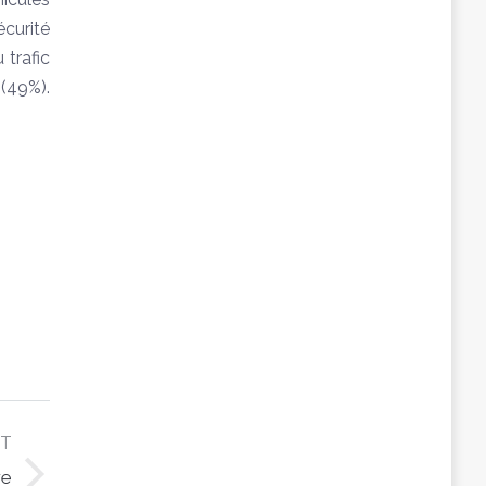
écurité
 trafic
 (49%).
XT
re