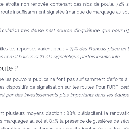
oute étroite non rénovée contenant des nids de poule, 72% 
e route insuffisamment signalée (manque de marquage au sol
irculation très dense n’est source d’inquiétude que pour 6
villes les réponses varient peu :
« 75% des Français place en 
 et mal balisés et 71% la signalétique parfois insuffisante.
oute ?
e les pouvoirs publics ne font pas suffisamment d’efforts à 
des dispositifs de signalisation sur les routes Pour l’URF,
cett
ent par des investissements plus importants dans les équip
ient plusieurs moyens d’action : 88% plébiscitent la rénovat
es marquages au sol et 84% la présence de glissières de sécu
mélioration des systèmes de sécurité implantés sur les véh