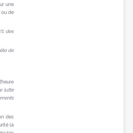
sur une
 ou de
3% des
tête de
l’heure
e lutte
ements
ion des
rité là
icules