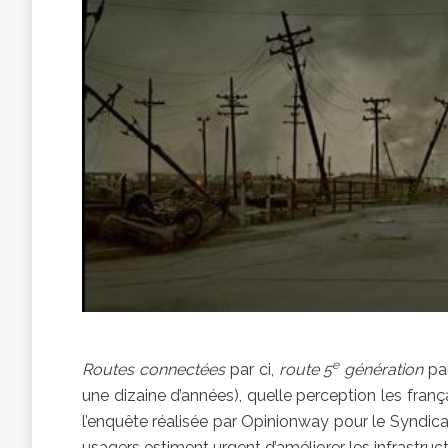
e
Routes connectées
par ci,
route 5
génération
par
une dizaine d’années), quelle perception les frança
l’enquête réalisée par Opinionway pour le Syndic
usagers estiment urgent d’améliorer les infrastruct