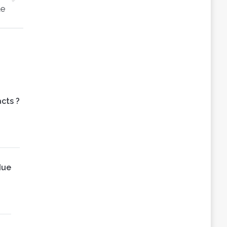
e
cts ?
due