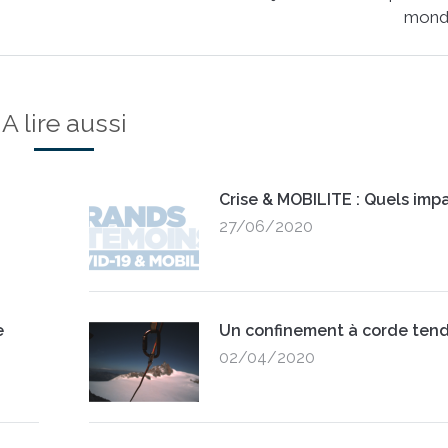
Next
mond
post:
A lire aussi
Crise & MOBILITE : Quels impa
27/06/2020
e
Un confinement à corde ten
02/04/2020