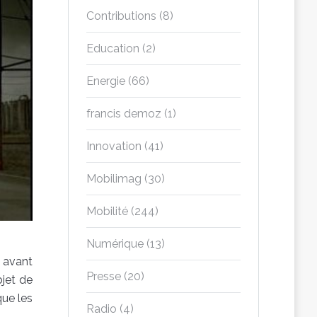
Contributions
(8)
Education
(2)
Energie
(66)
francis demoz
(1)
Innovation
(41)
Mobilimag
(30)
Mobilité
(244)
Numérique
(13)
s avant
Presse
(20)
bjet de
que les
Radio
(4)