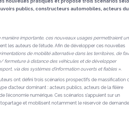
s nouvelles pratiques et propose trois scénarios selo
ouvoirs publics, constructeurs automobiles, acteurs du
 manière importante, ces nouveaux usages permettraient u
ent les auteurs de l’étude. Afin de développer ces nouvelles
rimentations de mobilité alternative dans les territoires, de fa
e/ fermeture à distance des véhicules et de développer
nsport, via des systèmes d’information ouverts et fiables ».
eurs ont défini trois scénarios prospectifs de massification 
e d’acteur dominant : acteurs publics, acteurs de la filière
de l’économie numérique. Ces scénarios s’appuient sur un
utopartage et mobilisent notamment le réservoir de demand