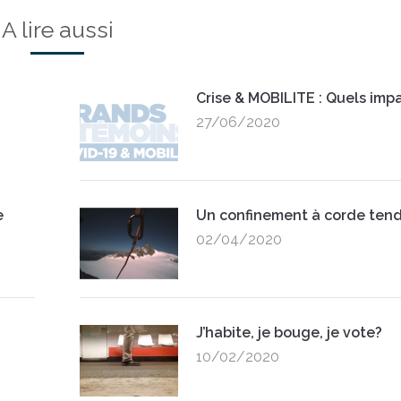
A lire aussi
Crise & MOBILITE : Quels impa
27/06/2020
e
Un confinement à corde ten
02/04/2020
J’habite, je bouge, je vote?
10/02/2020