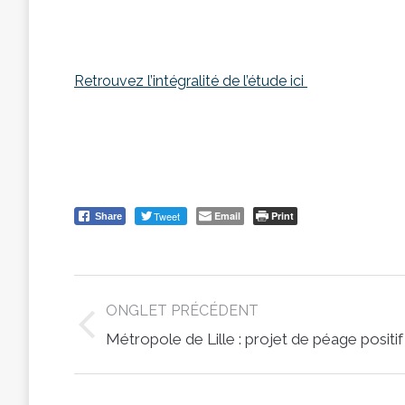
Retrouvez l’intégralité de l’étude ici
Tweet
Email
Print
Share
Post
ONGLET PRÉCÉDENT
navigation
Previous
Métropole de Lille : projet de péage positif
post: