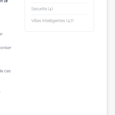
n le
Sécurité
(4)
Villes intelligentes
(47)
ne
voriser
de ces
e