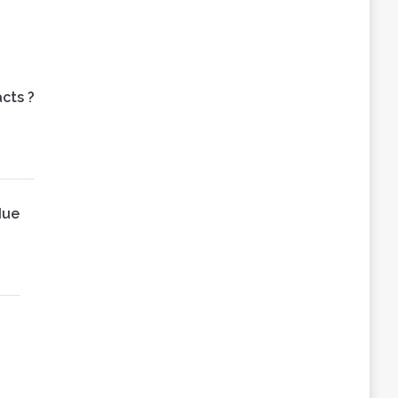
cts ?
due