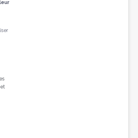
leur
iser
es
 et