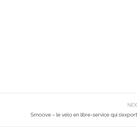
NE
Next
Smoove – le vélo en libre-service qui s’expor
post: