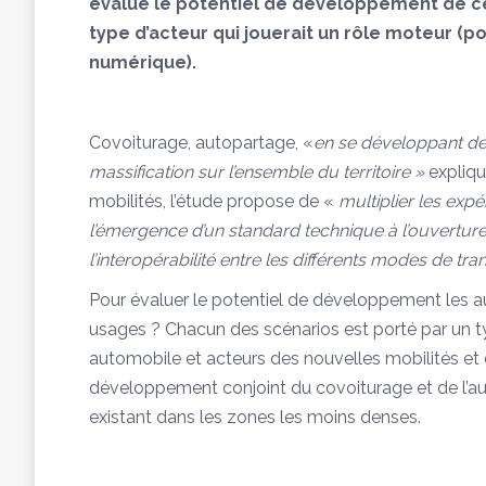
évalue le potentiel de développement de ce
type d’acteur qui jouerait un rôle moteur (p
numérique).
Covoiturage, autopartage, «
en se développant de
massification sur l’ensemble du territoire »
expliqu
mobilités, l’étude propose de «
multiplier les expé
l’émergence d’un standard technique à l’ouvertur
l’interopérabilité entre les différents modes de tra
Pour évaluer le potentiel de développement les aut
usages ? Chacun des scénarios est porté par un typ
automobile et acteurs des nouvelles mobilités et 
développement conjoint du covoiturage et de l’a
existant dans les zones les moins denses.