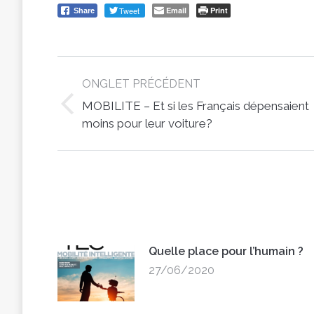
Tweet
Email
Print
Share
Post
ONGLET PRÉCÉDENT
navigation
MOBILITE – Et si les Français dépensaient
Previous
moins pour leur voiture?
post:
Quelle place pour l’humain ?
27/06/2020