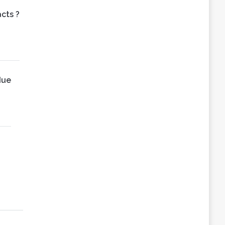
cts ?
due