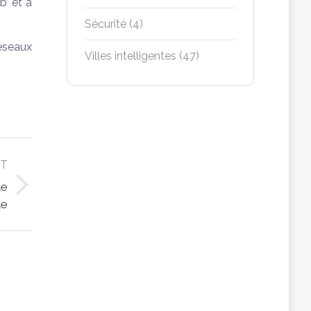
b’ et à
Sécurité
(4)
réseaux
Villes intelligentes
(47)
XT
le
le