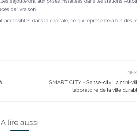
es s’ajouteront aux prises installées dans les stations Autoli
ces de livraison.
ont accessibles dans la capitale, ce qui représentera l’un des 
NE
à
SMART CITY – Sense-city : la mini-vil
Next
laboratoire de la ville durab
post:
A lire aussi