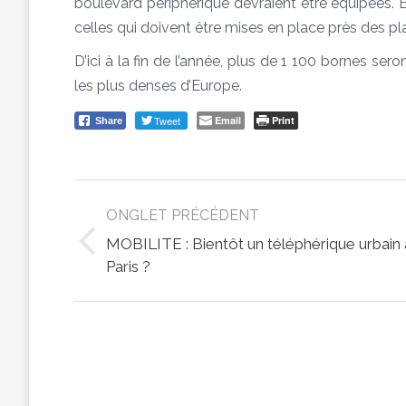
boulevard périphérique devraient être équipées. Ell
celles qui doivent être mises en place près des pla
D’ici à la fin de l’année, plus de 1 100 bornes ser
les plus denses d’Europe.
Tweet
Email
Print
Share
Post
ONGLET PRÉCÉDENT
navigation
MOBILITE : Bientôt un téléphérique urbain 
Previous
Paris ?
post: