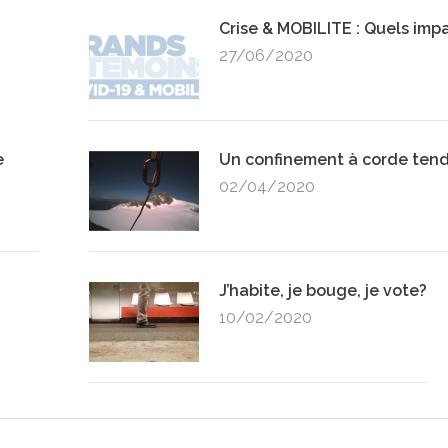
Crise & MOBILITE : Quels impa
27/06/2020
e
Un confinement à corde ten
02/04/2020
J’habite, je bouge, je vote?
10/02/2020