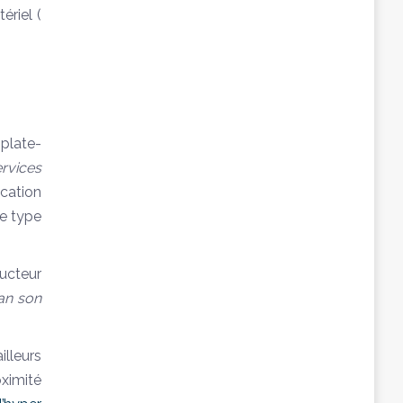
ériel (
 plate-
rvices
ication
me type
ucteur
an son
illeurs
oximité