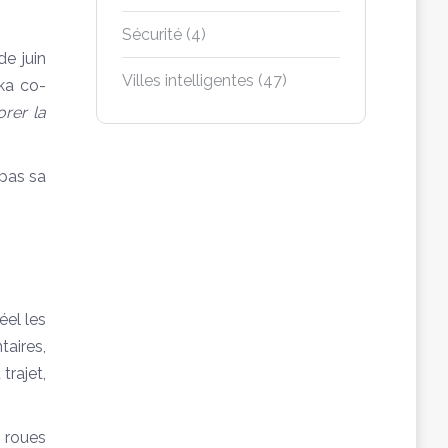
Sécurité
(4)
de juin
Villes intelligentes
(47)
ka co-
rer la
 pas sa
éel les
taires,
trajet,
2 roues