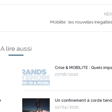
NE
Next
Mobilité : les nouvelles inégalité
post:
A lire aussi
Crise & MOBILITE : Quels impa
27/06/2020
e
Un confinement à corde ten
02/04/2020