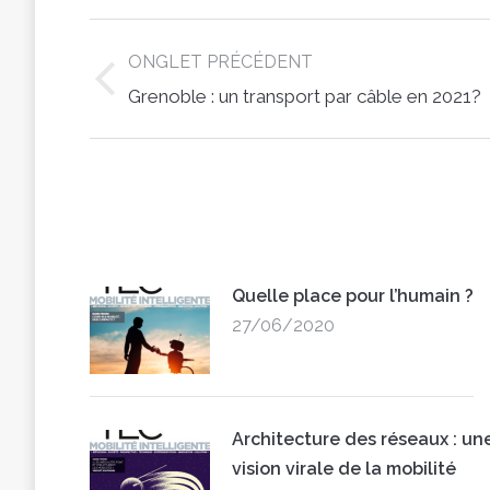
Post
ONGLET PRÉCÉDENT
navigation
Previous
Grenoble : un transport par câble en 2021?
post:
Quelle place pour l’humain ?
27/06/2020
Architecture des réseaux : un
vision virale de la mobilité