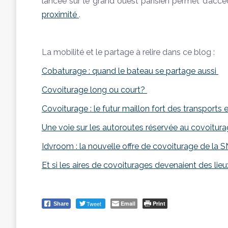
lancée sur le grand ouest parisien permet d’accé
proximité
.
La mobilité et le partage à relire dans ce blog :
Cobaturage : quand le bateau se partage aussi
Covoiturage long ou court?
Covoiturage : le futur maillon fort des transpor
Une voie sur les autoroutes réservée au covoitura
Idvroom : la nouvelle offre de covoiturage de la 
Et si les aires de covoiturages devenaient des lieu
Tweet
Email
Print
Share