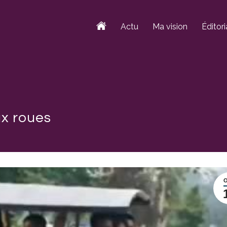
Actu
Ma vision
Éditori
ux roues