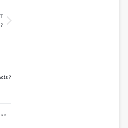
XT
s?
cts ?
due