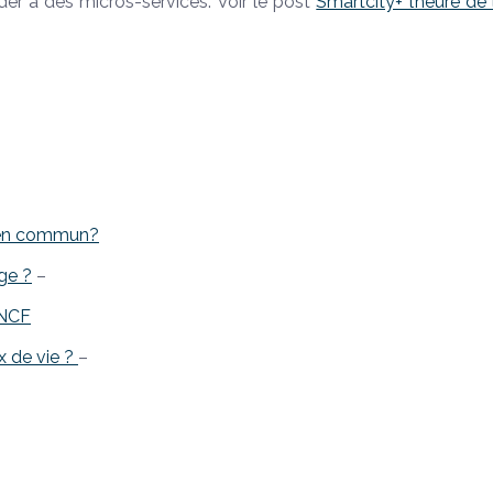
der à des micros-services. Voir le post
Smartcity+ l’heure de 
ts en commun?
ge ?
–
SNCF
x de vie ?
–