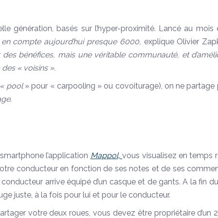
le génération, basés sur l’hyper-proximité. Lancé au mois 
e en compte aujourd’hui presque 6000,
explique Olivier Zap
r des bénéfices, mais une véritable communauté, et d’amélio
 des « voisins ».
« pool
» pour « carpooling » ou covoiturage), on ne partage
age
.
 smartphone l’application
Mappol,
vous visualisez en temps r
votre conducteur en fonction de ses notes et de ses commen
conducteur arrive équipé d’un casque et de gants. A la fin du 
uge juste, à la fois pour lui et pour le conducteur.
rtager votre deux roues, vous devez être propriétaire d’un 